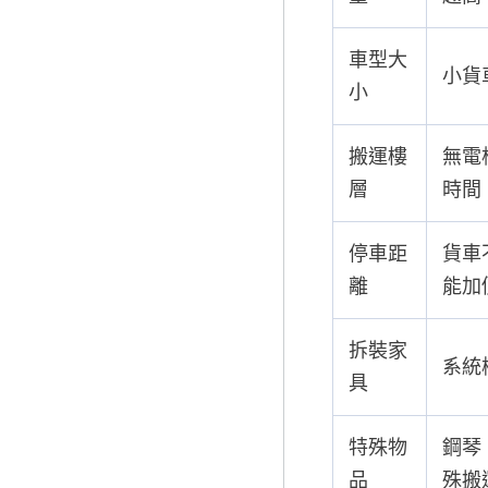
車型大
小貨
小
搬運樓
無電
層
時間
停車距
貨車
離
能加
拆裝家
系統
具
特殊物
鋼琴
品
殊搬