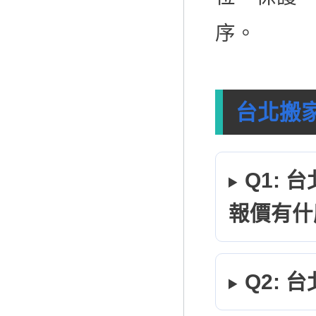
序。
台北搬家
Q1:
報價有什
Q2: