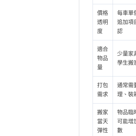
價格
每車單
透明
追加項
度
認
適合
少量家
物品
學生搬
量
打包
通常需
需求
理、裝
搬家
物品臨
當天
可能增
彈性
數