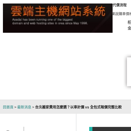
代償流程
買車送現金-中信貸款【買車辦貸款可以拿現金有沒有風險 】 如果說購車價格低於權威車
回首頁
>
最新消息
>
台北搬家費用怎麼選？以車計價 vs 全包式報價完整比較