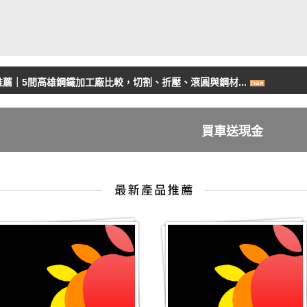
薦｜5間高雄鋼鐵加工廠比較，切割、折壓、滾圓與鋼材...
買車送現金