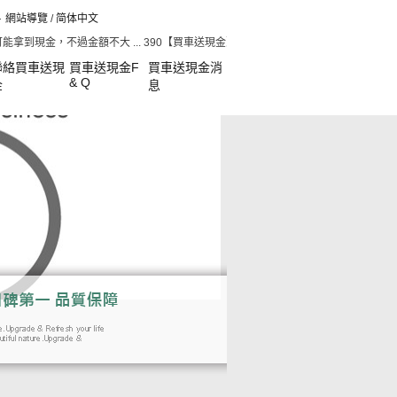
網站導覽
/
简体中文
現金，不過金額不大 ... 390【買車送現金】買車免頭款，貸款成功退你5~30 加
聯絡買車送現
買車送現金F
買車送現金消
& Q
金
息